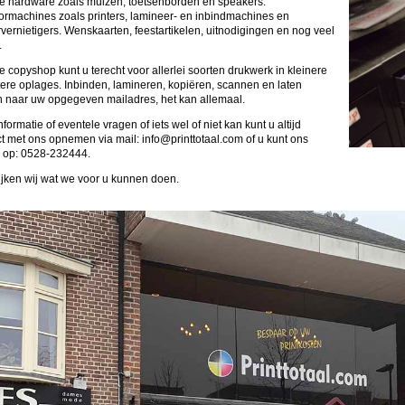
se hardware zoals muizen, toetsenborden en speakers.
ormachines zoals printers, lamineer- en inbindmachines en
vernietigers. Wenskaarten, feestartikelen, uitnodigingen en nog veel
.
e copyshop kunt u terecht voor allerlei soorten drukwerk in kleinere
tere oplages. Inbinden, lamineren, kopiëren, scannen en laten
n naar uw opgegeven mailadres, het kan allemaal.
nformatie of eventele vragen of iets wel of niet kan kunt u altijd
t met ons opnemen via mail: info@printtotaal.com of u kunt ons
n op: 0528-232444.
jken wij wat we voor u kunnen doen.