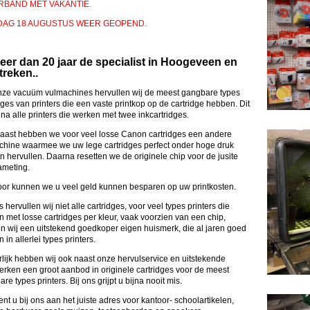
ERBAND MET VAKANTIE.
DAG 18 AUGUSTUS WEER GEOPEND.
eer dan 20 jaar de specialist in Hoogeveen en
reken..
nze vacuüm vulmachines hervullen wij de meest gangbare types
dges van printers die een vaste printkop op de cartridge hebben. Dit
ijna alle printers die werken met twee inkcartridges.
aast hebben we voor veel losse Canon cartridges een andere
chine waarmee we uw lege cartridges perfect onder hoge druk
 hervullen. Daarna resetten we de originele chip voor de jusite
ameting.
oor kunnen we u veel geld kunnen besparen op uw printkosten.
 hervullen wij niet alle cartridges, voor veel types printers die
 met losse cartridges per kleur, vaak voorzien van een chip,
 wij een uitstekend goedkoper eigen huismerk, die al jaren goed
 in allerlei types printers.
lijk hebben wij ook naast onze hervulservice en uitstekende
rken een groot aanbod in originele cartridges voor de meest
re types printers. Bij ons grijpt u bijna nooit mis.
nt u bij ons aan het juiste adres voor kantoor- schoolartikelen,