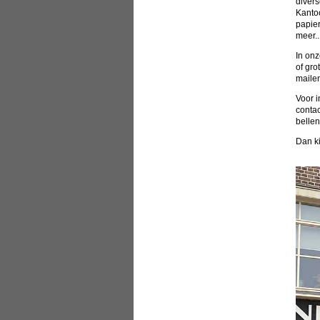
diver
Kanto
papier
meer..
In onz
of gro
maile
Voor i
contac
belle
Dan ki