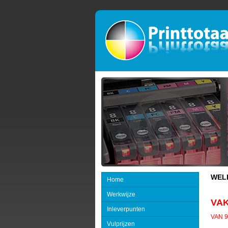
WELK
Home
Werkwijze
VAK
Inleverpunten
VAN 
Vulprijzen