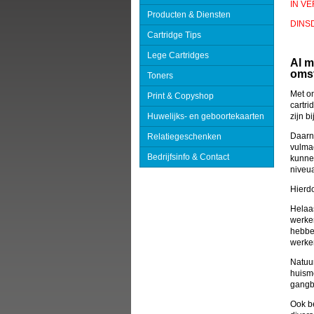
IN V
Producten & Diensten
DINS
Cartridge Tips
Lege Cartridges
Al m
omst
Toners
Met o
Print & Copyshop
cartri
Huwelijks- en geboortekaarten
zijn b
Daarn
Relatiegeschenken
vulma
Bedrijfsinfo & Contact
kunnen
niveu
Hierd
Helaas
werken
hebben
werken
Natuur
huisme
gangba
Ook be